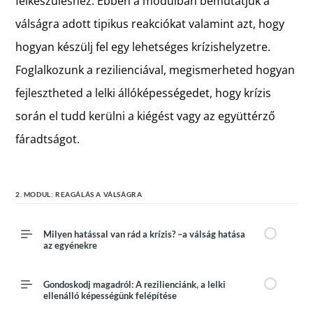
felkészüléshez. Ebben a modulban bemutatjuk a
válságra adott tipikus reakciókat valamint azt, hogy
hogyan készülj fel egy lehetséges krízishelyzetre.
Foglalkozunk a rezilienciával, megismerheted hogyan
fejlesztheted a lelki állóképességedet, hogy krízis
során el tudd kerülni a kiégést vagy az együttérző
fáradtságot.
2. MODUL: REAGÁLÁS A VÁLSÁGRA
Milyen hatással van rád a krízis? –a válság hatása
az egyénekre
Gondoskodj magadról: A rezilienciánk, a lelki
ellenálló képességünk felépítése